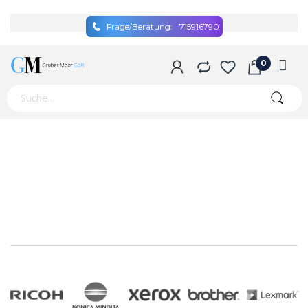
Frage/Beratung:
715916790