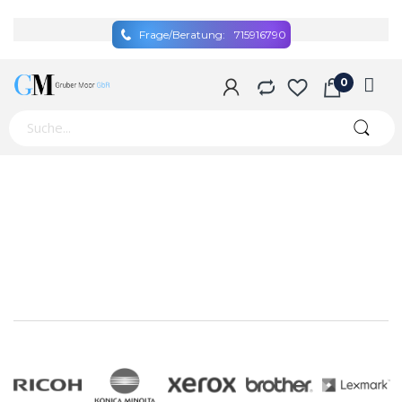
Frage/Beratung:
715916790