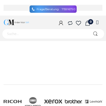
Frage/Beratung:
715916790