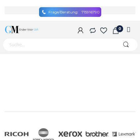
Frage/Beratung:
715916790