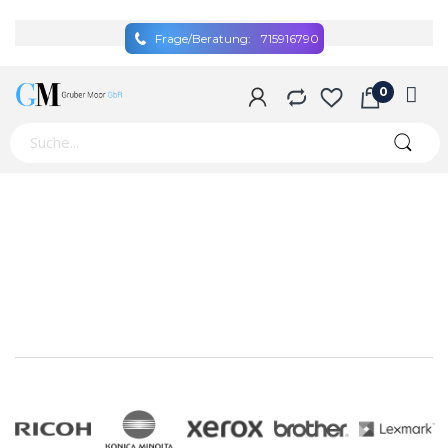
Frage/Beratung:
715916790