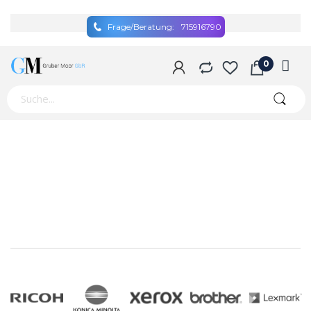
Frage/Beratung:
715916790