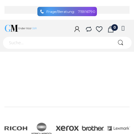
Frage/Beratung:
715916790