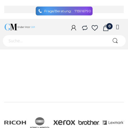
Frage/Beratung:
715916790