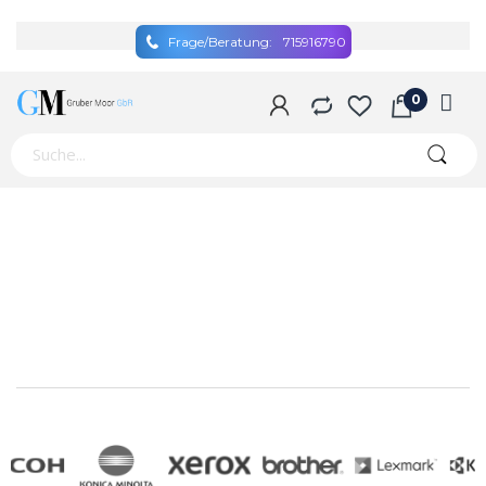
Frage/Beratung:
715916790