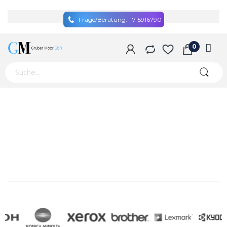
Frage/Beratung:
715916790