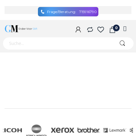
Frage/Beratung:
715916790