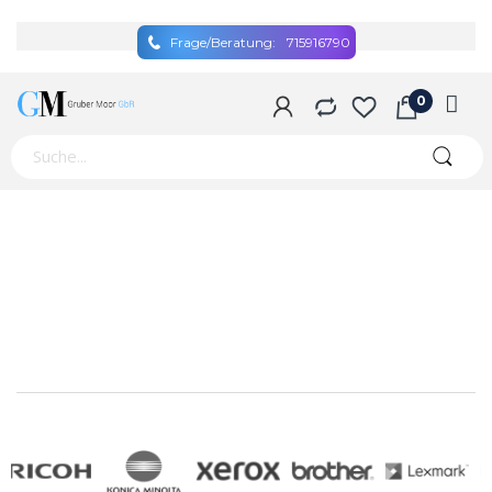
Frage/Beratung:
715916790