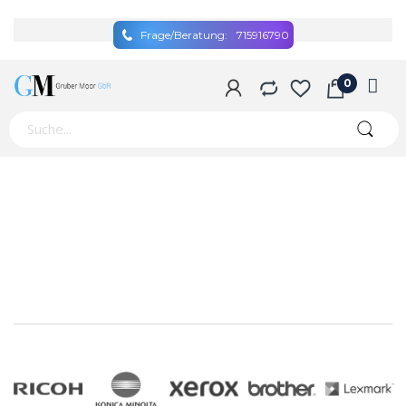
Frage/Beratung:
715916790