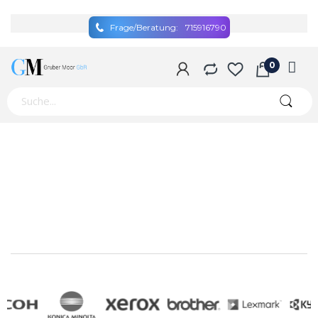
Frage/Beratung:
715916790