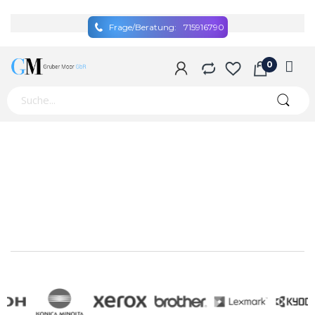
Frage/Beratung:
715916790