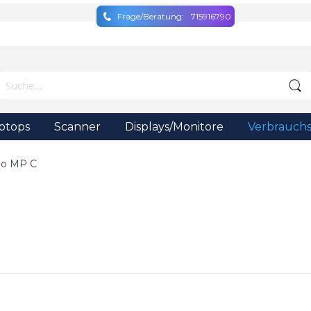
Frage/Beratung:
715916790
ptops
Scanner
Displays/Monitore
Verbrauchs
cio MP C