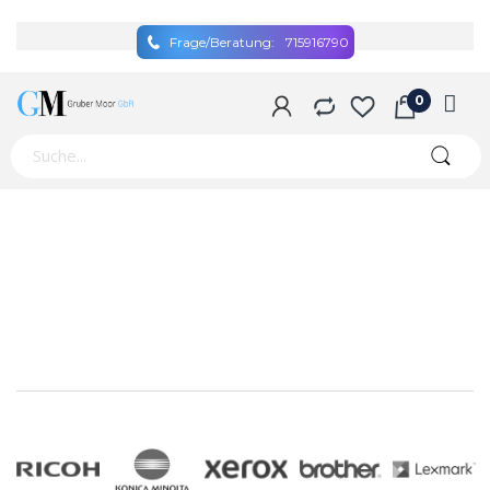
Frage/Beratung:
715916790