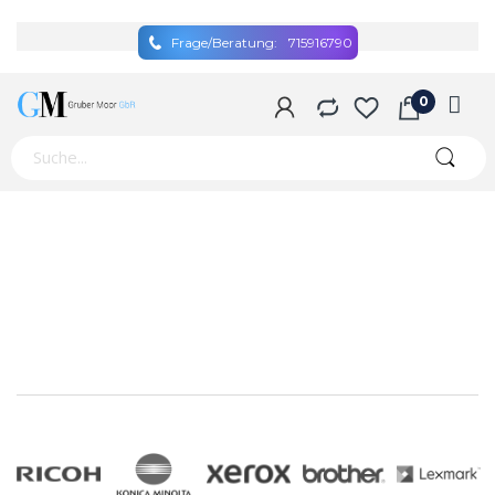
Frage/Beratung:
715916790