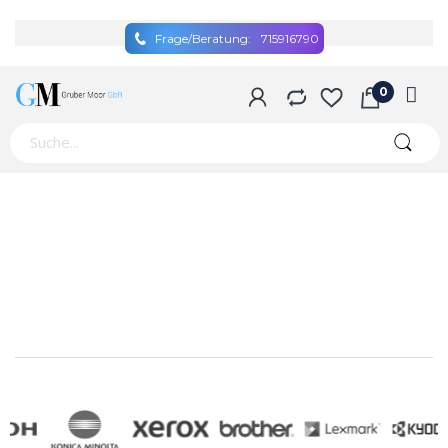
Frage/Beratung:
715916790