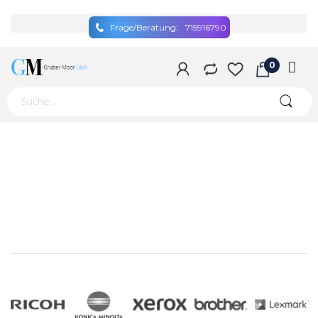
Frage/Beratung:
715916790