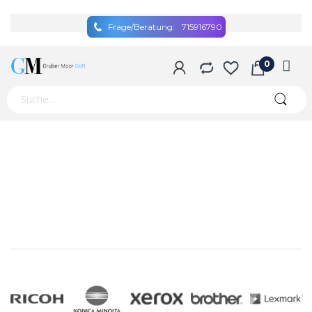
Frage/Beratung:
715916790