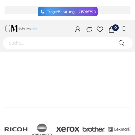
Frage/Beratung:
715916790