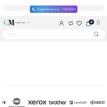
Frage/Beratung:
715916790