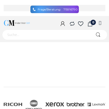
Frage/Beratung:
715916790