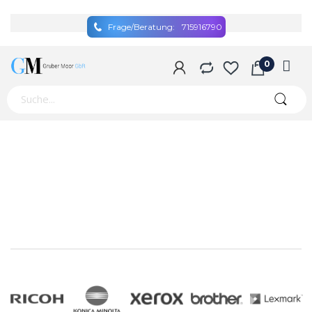
Frage/Beratung:
715916790