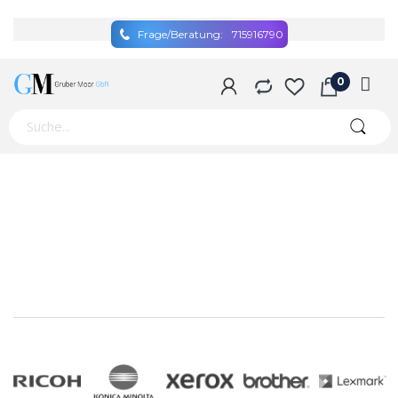
Frage/Beratung:
715916790