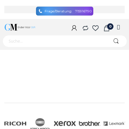
Frage/Beratung:
715916790