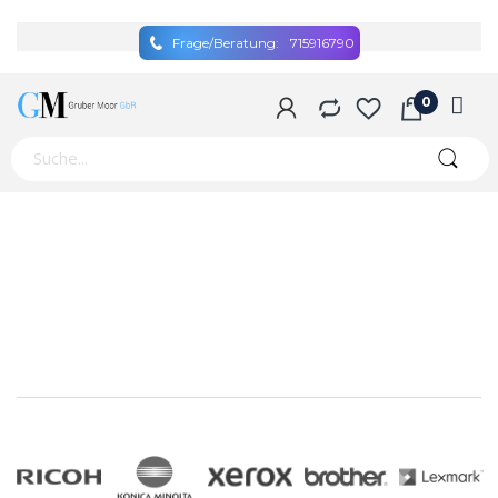
Frage/Beratung:
715916790