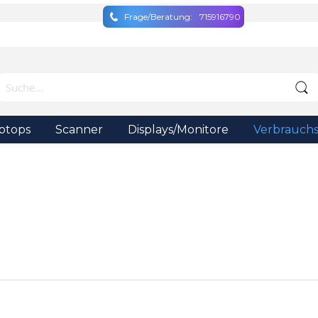
Frage/Beratung:
715916790
ptops
Scanner
Displays/Monitore
Verbrauchs