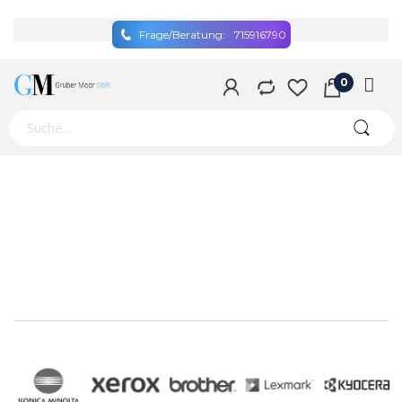
Frage/Beratung:
715916790