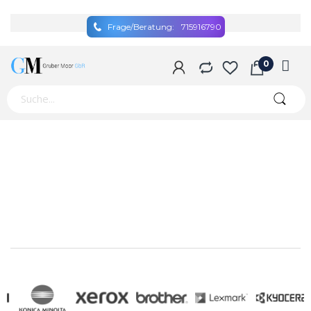
Frage/Beratung:
715916790