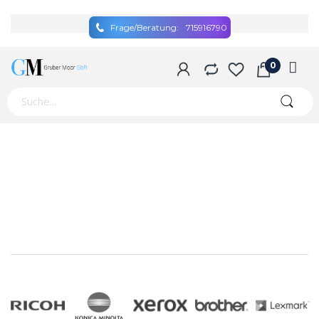
Frage/Beratung:
715916790