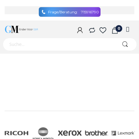
Frage/Beratung:
715916790