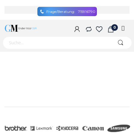
Frage/Beratung:
715916790