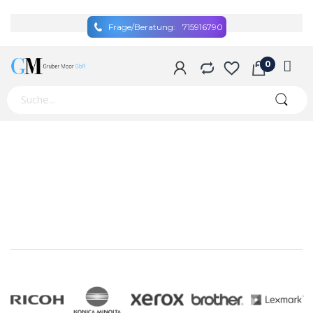
Frage/Beratung:
715916790