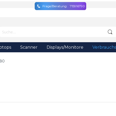
Frage/Beratung:
715916790
ptops
Scanner
Displays/Monitore
Verbrauchs
 80