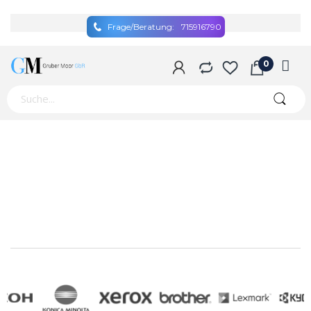
Frage/Beratung:
715916790