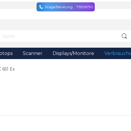
Frage/Beratung:
715916790
ptops
Scanner
Displays/Monitore
Verbrauchs
C 651 Ex