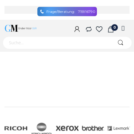
Frage/Beratung:
715916790