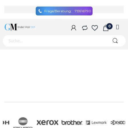
Frage/Beratung:
715916790