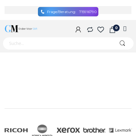
Frage/Beratung:
715916790