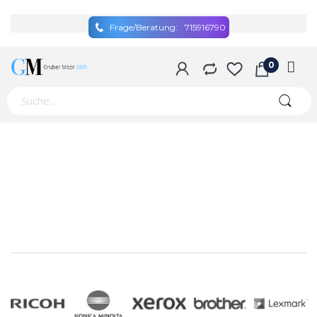
Frage/Beratung:
715916790