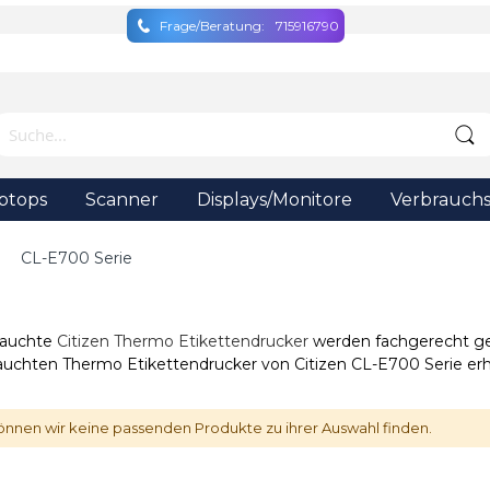
Frage/Beratung:
715916790
ptops
Scanner
Displays/Monitore
Verbrauchs
CL-E700 Serie
rauchte
Citizen Thermo Etikettendrucker
werden fachgerecht gep
auchten Thermo Etikettendrucker von Citizen CL-E700 Serie erha
önnen wir keine passenden Produkte zu ihrer Auswahl finden.