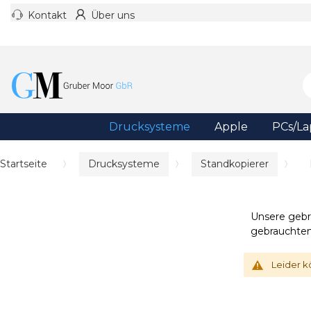
Kontakt
Über uns
Drucksysteme
Apple
PCs/La
Startseite
Drucksysteme
Standkopierer
Unsere gebr
gebrauchten
Leider k