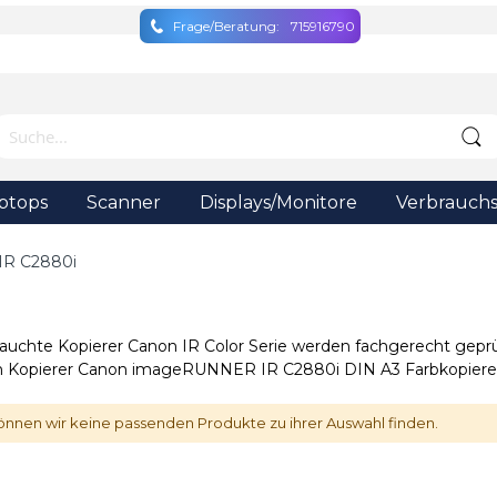
Frage/Beratung:
715916790
ptops
Scanner
Displays/Monitore
Verbrauchs
IR C2880i
auchte Kopierer Canon IR Color Serie werden fachgerecht geprüf
 Kopierer Canon imageRUNNER IR C2880i DIN A3 Farbkopierer e
önnen wir keine passenden Produkte zu ihrer Auswahl finden.