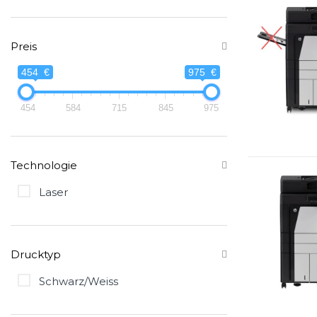
Preis
454 €
975 €
454
584
715
845
975
Technologie
Laser
Drucktyp
Schwarz/Weiss