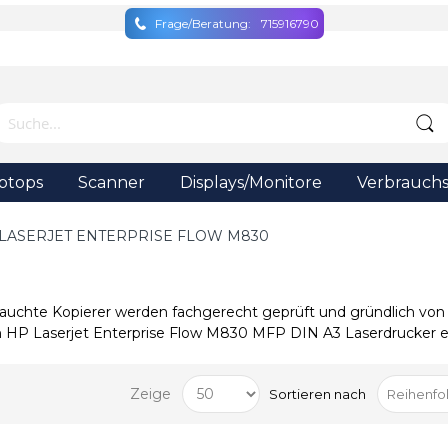
Frage/Beratung:
715916790
ptops
Scanner
Displays/Monitore
Verbrauchs
LASERJET ENTERPRISE FLOW M830
auchte Kopierer werden fachgerecht geprüft und gründlich von 
n HP Laserjet Enterprise Flow M830 MFP DIN A3 Laserdrucker er
Zeige
Sortieren nach