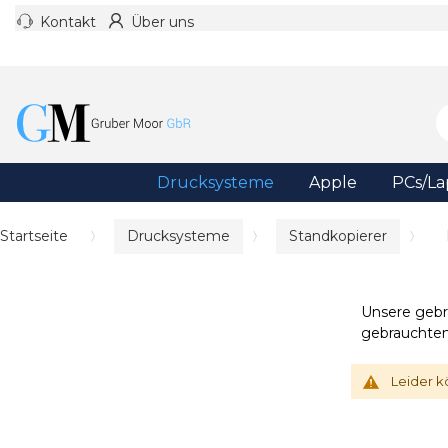
Kontakt
Über uns
Drucksysteme
Apple
PCs/La
Startseite
Drucksysteme
Standkopierer
Unsere gebr
gebrauchten 
Leider k