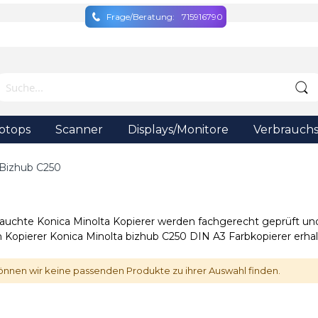
Frage/Beratung:
715916790
ptops
Scanner
Displays/Monitore
Verbrauchs
Bizhub C250
auchte Konica Minolta Kopierer werden fachgerecht geprüft und 
Kopierer Konica Minolta bizhub C250 DIN A3 Farbkopierer erhal
önnen wir keine passenden Produkte zu ihrer Auswahl finden.