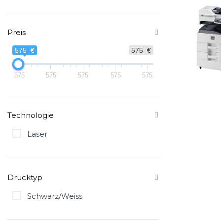
Preis
575 €
575 €
575
575
575
575
575
Technologie
Laser
Drucktyp
Schwarz/Weiss