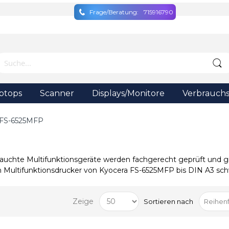
Frage/Beratung:
715916790
ptops
Scanner
Displays/Monitore
Verbrauchs
FS-6525MFP
auchte Multifunktionsgeräte werden fachgerecht geprüft und gr
 Multifunktionsdrucker von Kyocera FS-6525MFP bis DIN A3 schwa
Zeige
Sortieren nach