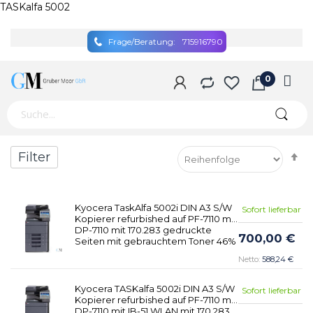
TASKalfa 5002
Frage/Beratung:
715916790
A
Filter
so
Kyocera TaskAlfa 5002i DIN A3 S/W
Sofort lieferbar
Kopierer refurbished auf PF-7110 mit
DP-7110 mit 170.283 gedruckte
700,00 €
Seiten mit gebrauchtem Toner 46%
588,24 €
Kyocera TASKalfa 5002i DIN A3 S/W
Sofort lieferbar
Kopierer refurbished auf PF-7110 mit
DP-7110 mit IB-51 WLAN mit 170.283