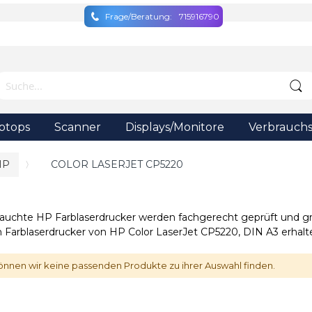
Frage/Beratung:
715916790
ptops
Scanner
Displays/Monitore
Verbrauchs
HP
COLOR LASERJET CP5220
auchte HP Farblaserdrucker werden fachgerecht geprüft und grü
 Farblaserdrucker von HP Color LaserJet CP5220, DIN A3 erhalte
önnen wir keine passenden Produkte zu ihrer Auswahl finden.