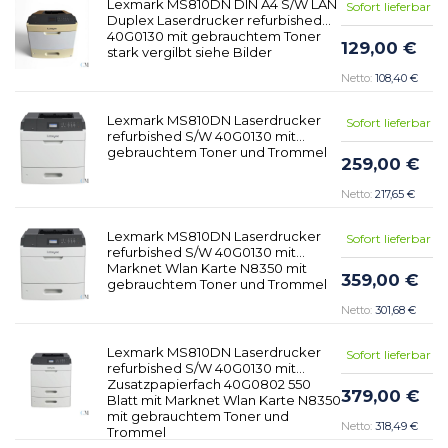
Lexmark MS810DN DIN A4 S/W LAN
Sofort lieferbar
Duplex Laserdrucker refurbished
40G0130 mit gebrauchtem Toner
129,00 €
stark vergilbt siehe Bilder
108,40 €
Lexmark MS810DN Laserdrucker
Sofort lieferbar
refurbished S/W 40G0130 mit
gebrauchtem Toner und Trommel
259,00 €
217,65 €
Lexmark MS810DN Laserdrucker
Sofort lieferbar
refurbished S/W 40G0130 mit
Marknet Wlan Karte N8350 mit
359,00 €
gebrauchtem Toner und Trommel
301,68 €
Lexmark MS810DN Laserdrucker
Sofort lieferbar
refurbished S/W 40G0130 mit
Zusatzpapierfach 40G0802 550
379,00 €
Blatt mit Marknet Wlan Karte N8350
mit gebrauchtem Toner und
318,49 €
Trommel