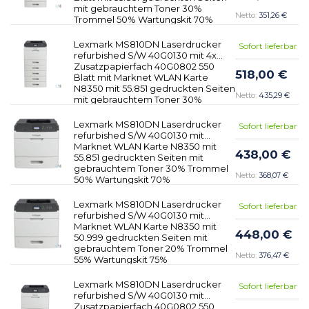
mit gebrauchtem Toner 30%
351,26 €
Trommel 50% Wartungskit 70%
Lexmark MS810DN Laserdrucker
Sofort lieferbar
refurbished S/W 40G0130 mit 4x
Zusatzpapierfach 40G0802 550
518,00 €
Blatt mit Marknet WLAN Karte
N8350 mit 55.851 gedruckten Seiten
435,29 €
mit gebrauchtem Toner 30%
Trommel 50% Wartungskit 70%
Lexmark MS810DN Laserdrucker
Sofort lieferbar
refurbished S/W 40G0130 mit
Marknet WLAN Karte N8350 mit
438,00 €
55.851 gedruckten Seiten mit
gebrauchtem Toner 30% Trommel
368,07 €
50% Wartungskit 70%
Lexmark MS810DN Laserdrucker
Sofort lieferbar
refurbished S/W 40G0130 mit
Marknet WLAN Karte N8350 mit
448,00 €
50.999 gedruckten Seiten mit
gebrauchtem Toner 20% Trommel
376,47 €
55% Wartungskit 75%
Lexmark MS810DN Laserdrucker
Sofort lieferbar
refurbished S/W 40G0130 mit
Zusatzpapierfach 40G0802 550